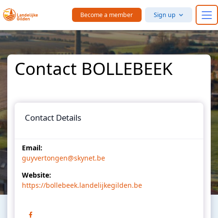
Skip to main content
Become a member
Sign up
Contact BOLLEBEEK
Contact Details
Email:
guyvertongen@skynet.be
Website:
https://bollebeek.landelijkegilden.be